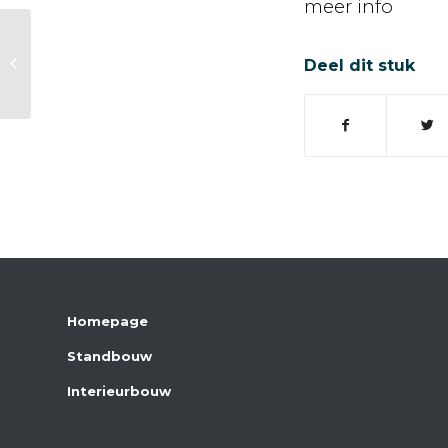
meer info
IFE Food & Drink Event
Deel dit stuk
Homepage
Standbouw
Interieurbouw