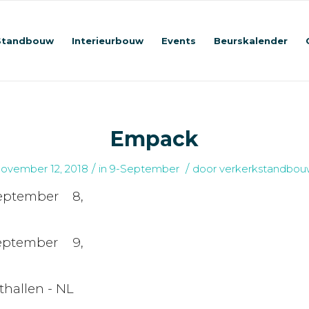
Standbouw
Interieurbouw
Events
Beurskalender
Empack
/
/
ovember 12, 2018
in
9-September
door
verkerkstandbou
eptember 8,
eptember 9,
hallen - NL