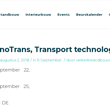
Standbouw
Interieurbouw
Events
Beurskalender
nnoTrans, Transport technolo
/
/
augustus 2, 2018
in
9-September
door
verkerkstandbouw
eptember 22,
eptember 25,
 - DE