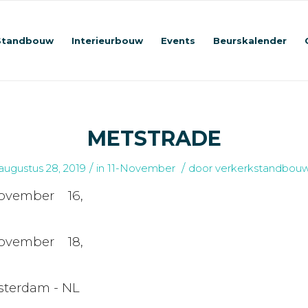
Standbouw
Interieurbouw
Events
Beurskalender
METSTRADE
/
/
augustus 28, 2019
in
11-November
door
verkerkstandbou
ovember 16,
ovember 18,
sterdam - NL