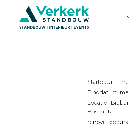
Startdatum:
mei
Einddatum:
mei
Locatie:
Braba
Bosch -NL
renovatiebeurs.