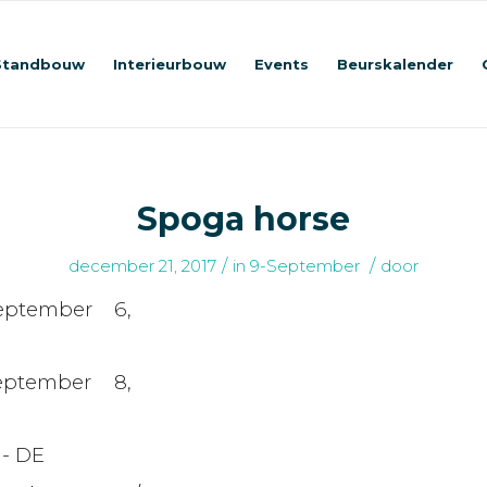
Standbouw
Interieurbouw
Events
Beurskalender
Spoga horse
/
/
december 21, 2017
in
9-September
door
eptember 6,
eptember 8,
 - DE