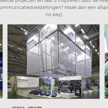
eerde projecten en laat u inspireren door de vel
 communicatiedoelstellingen? Maak dan een afspraa
no-pay).
SPOGA - KEULEN