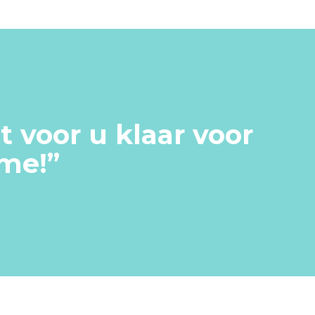
 voor u klaar voor
ame!
”