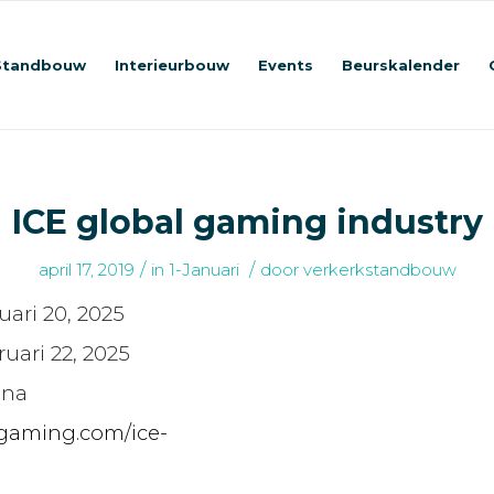
Standbouw
Interieurbouw
Events
Beurskalender
ICE global gaming industry
/
/
april 17, 2019
in
1-Januari
door
verkerkstandbouw
uari 20, 2025
ruari 22, 2025
ona
egaming.com/ice-